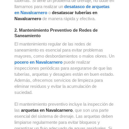
tuberías. Si tiene un problema de drenaje, no dude en
llamarnos para realizar un
desatasco de arquetas
en Navalcarnero
o
desatascar tuberías en
Navalcarnero
de manera rápida y efectiva.
2. Mantenimiento Preventivo de Redes de
Saneamiento
El mantenimiento regular de las redes de
saneamiento es esencial para evitar problemas
mayores, como desbordamientos o malos olores. Un
pocero en Navalcarnero
puede realizar
inspecciones periódicas para asegurarse de que las
tuberías, arquetas y desagües están en buen estado.
Además, ofrecemos servicios de limpieza para
eliminar residuos y evitar la acumulación de
suciedad.
El mantenimiento preventivo incluye la inspección de
las
arquetas en Navalcarnero
, que son una parte
esencial del sistema de drenaje. Las arquetas deben
limpiarse regularmente para evitar bloqueos y
garantizar un flujo adecuado de aguas residuales. Si